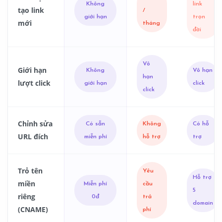
Không
link
tạo link
/
giới hạn
trọn
mới
tháng
đời
Vô
Giới hạn
Không
Vô hạn
hạn
lượt click
giới hạn
click
click
Chỉnh sửa
Có sẵn
Không
Có hỗ
URL đích
miễn phí
hỗ trợ
trợ
Trỏ tên
Yêu
Hỗ trợ
miền
Miễn phí
cầu
5
riêng
0đ
trả
domain
(CNAME)
phí