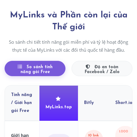
MyLinks và Phần còn lại của
Thế giới
So sánh chi tiết tính năng gói miễn phí và tỷ lệ hoạt động
thực tế của MyLinks với các đối thủ quốc tế hàng đầu.
So sánh tính
Độ an toàn
năng gói Free
Facebook / Zalo
Tính năng
/ Giới hạn
Bitly
Short.io
MyLinks.top
gói Free
Bảng so sánh tính năng rút gọn link các gói dịch vụ miễn p
1.000
Giới hạn
10 link