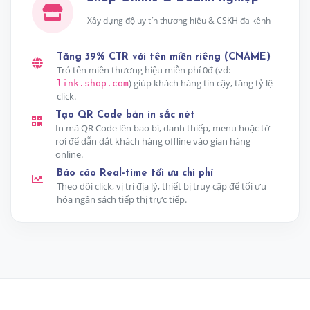
Xây dựng độ uy tín thương hiệu & CSKH đa kênh
Tăng 39% CTR với tên miền riêng (CNAME)
Trỏ tên miền thương hiệu miễn phí 0đ (vd:
) giúp khách hàng tin cậy, tăng tỷ lệ
link.shop.com
click.
Tạo QR Code bản in sắc nét
In mã QR Code lên bao bì, danh thiếp, menu hoặc tờ
rơi để dẫn dắt khách hàng offline vào gian hàng
online.
Báo cáo Real-time tối ưu chi phí
Theo dõi click, vị trí địa lý, thiết bị truy cập để tối ưu
hóa ngân sách tiếp thị trực tiếp.