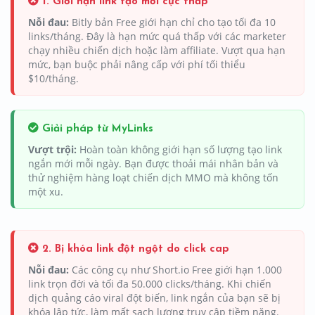
1. Giới hạn link tạo mới cực thấp
Nỗi đau:
Bitly bản Free giới hạn chỉ cho tạo tối đa 10
links/tháng. Đây là hạn mức quá thấp với các marketer
chạy nhiều chiến dịch hoặc làm affiliate. Vượt qua hạn
mức, bạn buộc phải nâng cấp với phí tối thiểu
$10/tháng.
Giải pháp từ MyLinks
Vượt trội:
Hoàn toàn không giới hạn số lượng tạo link
ngắn mới mỗi ngày. Bạn được thoải mái nhân bản và
thử nghiệm hàng loạt chiến dịch MMO mà không tốn
một xu.
2. Bị khóa link đột ngột do click cap
Nỗi đau:
Các công cụ như Short.io Free giới hạn 1.000
link trọn đời và tối đa 50.000 clicks/tháng. Khi chiến
dịch quảng cáo viral đột biến, link ngắn của bạn sẽ bị
khóa lập tức, làm mất sạch lượng truy cập tiềm năng.