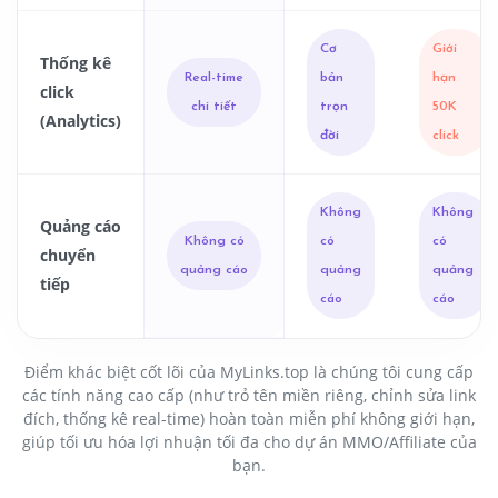
Cơ
Giới
Thống kê
Real-time
bản
hạn
click
chi tiết
trọn
50K
(Analytics)
đời
click
Không
Không
Quảng cáo
Không có
có
có
chuyển
quảng cáo
quảng
quảng
tiếp
cáo
cáo
Điểm khác biệt cốt lõi của MyLinks.top là chúng tôi cung cấp
các tính năng cao cấp (như trỏ tên miền riêng, chỉnh sửa link
đích, thống kê real-time) hoàn toàn miễn phí không giới hạn,
giúp tối ưu hóa lợi nhuận tối đa cho dự án MMO/Affiliate của
bạn.