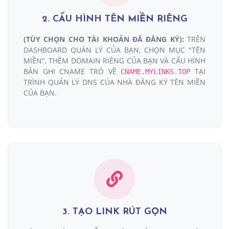
2. CẤU HÌNH TÊN MIỀN RIÊNG
(TÙY CHỌN CHO TÀI KHOẢN ĐÃ ĐĂNG KÝ):
TRÊN
DASHBOARD QUẢN LÝ CỦA BẠN, CHỌN MỤC "TÊN
MIỀN", THÊM DOMAIN RIÊNG CỦA BẠN VÀ CẤU HÌNH
BẢN GHI CNAME TRỎ VỀ
TẠI
CNAME.MYLINKS.TOP
TRÌNH QUẢN LÝ DNS CỦA NHÀ ĐĂNG KÝ TÊN MIỀN
CỦA BẠN.
3. TẠO LINK RÚT GỌN