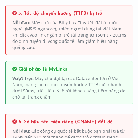
5. Tốc độ chuyển hướng (TTFB) bị trễ
Nỗi đau:
Máy chủ của Bitly hay TinyURL đặt ở nước
ngoài (Mỹ/Singapore), khiến người dùng tại Việt Nam
khi click vào link ngắn bị trễ tải trang từ 150ms - 200ms
do định tuyến đi vòng quốc tế, làm giảm hiệu năng
quảng cáo.
Giải pháp từ MyLinks
Vượt trội:
Máy chủ đặt tại các Datacenter lớn ở Việt
Nam, mang lại tốc độ chuyển hướng TTFB cực nhanh
dưới 50ms, triệt tiêu tỷ lệ rớt khách hàng tiềm năng do
chờ tải trang chậm.
6. Sở hữu tên miền riêng (CNAME) đắt đỏ
Nỗi đau:
Các công cụ quốc tế bắt buộc bạn phải trả từ
$9.99 đến $10 mỗi tháng để được trỏ domain riêng.