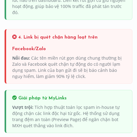
lúc nào trên dashboard. Liên kết rút gọn cũ giữ nguyên
hoạt động, giúp bảo vệ 100% traffic đã phát tán trước
đó.
4. Link bị quét chặn hàng loạt trên
Facebook/Zalo
Nỗi đau:
Các tên miền rút gọn dùng chung thường bị
Zalo và Facebook quét chặn tự động do có người lạm
dụng spam. Link của bạn gửi đi sẽ bị báo cảnh báo
nguy hiểm, làm giảm 90% tỷ lệ click.
Giải pháp từ MyLinks
Vượt trội:
Tích hợp thuật toán lọc spam in-house tự
động chặn các link độc hại từ gốc. Hệ thống sử dụng
trang đệm an toàn (Preview Page) để ngăn chặn bot
MXH quét thẳng vào link đích.