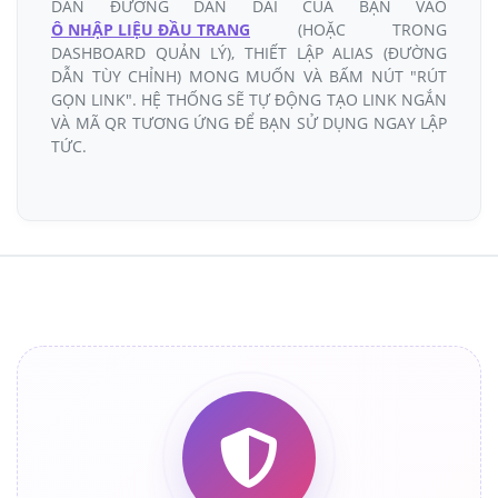
DÁN ĐƯỜNG DẪN DÀI CỦA BẠN VÀO
Ô NHẬP LIỆU ĐẦU TRANG
(HOẶC TRONG
DASHBOARD QUẢN LÝ), THIẾT LẬP ALIAS (ĐƯỜNG
DẪN TÙY CHỈNH) MONG MUỐN VÀ BẤM NÚT "RÚT
GỌN LINK". HỆ THỐNG SẼ TỰ ĐỘNG TẠO LINK NGẮN
VÀ MÃ QR TƯƠNG ỨNG ĐỂ BẠN SỬ DỤNG NGAY LẬP
TỨC.