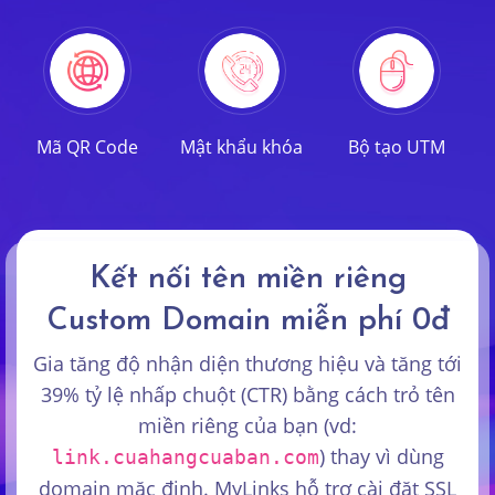
Mã QR Code
Mật khẩu khóa
Bộ tạo UTM
Kết nối tên miền riêng
Custom Domain miễn phí 0đ
Gia tăng độ nhận diện thương hiệu và tăng tới
39% tỷ lệ nhấp chuột (CTR) bằng cách trỏ tên
miền riêng của bạn (vd:
) thay vì dùng
link.cuahangcuaban.com
domain mặc định. MyLinks hỗ trợ cài đặt SSL