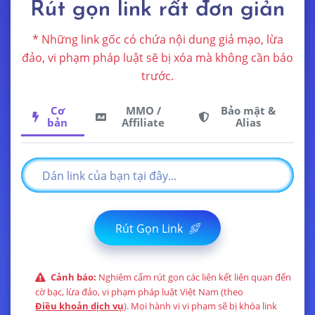
Rút gọn link rất đơn giản
* Những link gốc có chứa nội dung giả mạo, lừa
đảo, vi phạm pháp luật sẽ bị xóa mà không cần báo
trước.
Cơ
MMO /
Bảo mật &
bản
Affiliate
Alias
Rút Gọn Link
Cảnh báo:
Nghiêm cấm rút gọn các liên kết liên quan đến
cờ bạc, lừa đảo, vi phạm pháp luật Việt Nam (theo
Điều khoản dịch vụ
). Mọi hành vi vi phạm sẽ bị khóa link