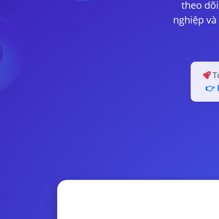
theo dõi
nghiệp và
Tố
👉 