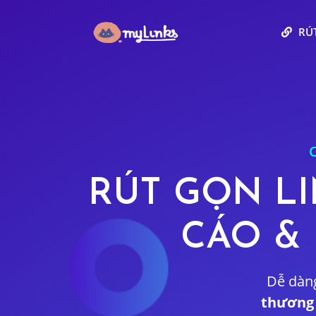
RÚT
RÚT GỌN L
CÁO & 
Dễ dàng
thương