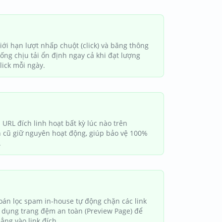
ới hạn lượt nhấp chuột (click) và băng thông
ống chịu tải ổn định ngay cả khi đạt lượng
click mỗi ngày.
URL đích linh hoạt bất kỳ lúc nào trên
n cũ giữ nguyên hoạt động, giúp bảo vệ 100%
.
oán lọc spam in-house tự động chặn các link
ử dụng trang đệm an toàn (Preview Page) để
ng vào link đích.