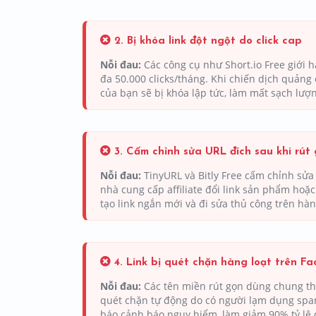
2. Bị khóa link đột ngột do click cap
Nỗi đau:
Các công cụ như Short.io Free giới hạ
đa 50.000 clicks/tháng. Khi chiến dịch quảng c
của bạn sẽ bị khóa lập tức, làm mất sạch lượ
3. Cấm chỉnh sửa URL đích sau khi rút
Nỗi đau:
TinyURL và Bitly Free cấm chỉnh sửa 
nhà cung cấp affiliate đổi link sản phẩm hoặc
tạo link ngắn mới và đi sửa thủ công trên hàn
4. Link bị quét chặn hàng loạt trên F
Nỗi đau:
Các tên miền rút gọn dùng chung th
quét chặn tự động do có người lạm dụng spam
báo cảnh báo nguy hiểm, làm giảm 90% tỷ lệ c