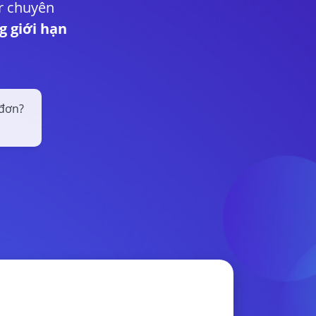
er chuyên
g giới hạn
 đơn?