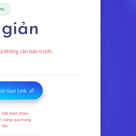
ve)
 giản
mà không cần báo trước.
út Gọn Link
t Việt Nam (theo
hức năng qua trang
 cầu.