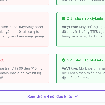
Giải pháp từ MyLinks
 nước ngoài (Mỹ/Singapore),
Vượt trội:
Máy chủ đặt tại 
k ngắn bị trễ tải trang từ
độ chuyển hướng TTFB cực n
ế, làm giảm hiệu năng quảng
hàng tiềm năng do chờ tải
 đỏ
Giải pháp từ MyLinks
ải trả từ $9.99 đến $10 mỗi
Vượt trội:
Mở khóa tính nă
main mặc định (vd: bit.ly)
hiệu hoàn toàn miễn phí 0đ
kể.
dịch lên đến 39%.
Xem thêm 4 nỗi đau khác