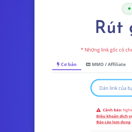
Rút 
* Những link gốc có ch
Cơ bản
MMO / Affiliate
Cảnh báo:
Nghiê
Điều khoản dịch v
Báo cáo lạm dụng
.