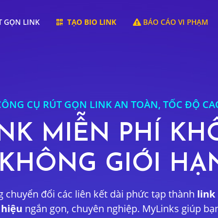
 GỌN LINK
TẠO BIO LINK
BÁO CÁO VI PHẠM
CÔNG CỤ RÚT GỌN LINK AN TOÀN, TỐC ĐỘ CA
INK MIỄN PHÍ K
KHÔNG GIỚI HẠ
 chuyển đổi các liên kết dài phức tạp thành
link
 hiệu
ngắn gọn, chuyên nghiệp. MyLinks giúp bạn