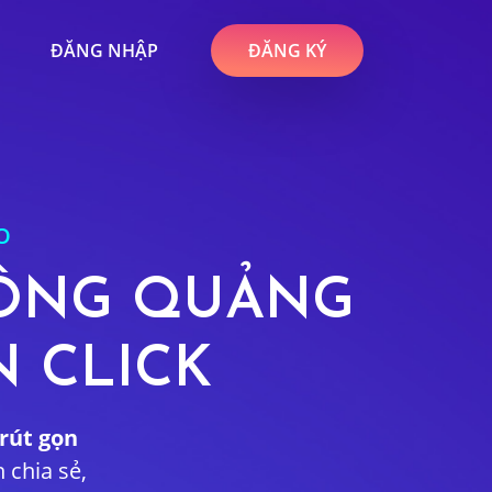
ĐĂNG NHẬP
ĐĂNG KÝ
O
HÔNG QUẢNG
N CLICK
 rút gọn
 chia sẻ,