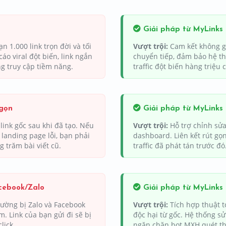
Giải pháp từ MyLinks
n 1.000 link trọn đời và tối
Vượt trội:
Cam kết không gi
áo viral đột biến, link ngắn
chuyển tiếp, đảm bảo hệ th
ng truy cập tiềm năng.
traffic đột biến hàng triệu 
 gọn
Giải pháp từ MyLinks
link gốc sau khi đã tạo. Nếu
Vượt trội:
Hỗ trợ chỉnh sửa 
 landing page lỗi, bạn phải
dashboard. Liên kết rút gọ
g trăm bài viết cũ.
traffic đã phát tán trước đó
acebook/Zalo
Giải pháp từ MyLinks
ường bị Zalo và Facebook
Vượt trội:
Tích hợp thuật t
. Link của bạn gửi đi sẽ bị
độc hại từ gốc. Hệ thống s
lick.
ngăn chặn bot MXH quét thẳ